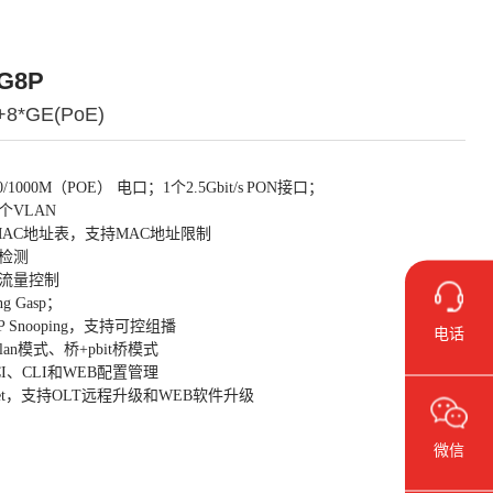
G8P
8*GE(PoE)
0/1000M（POE） 电口；1个2.5Gbit/s
PON接口；
4个VLAN
MAC地址表，支持MAC地址限制
检测
流量控制
g Gasp；
P Snooping，支持可控组播
电话
lan模式、桥+pbit桥模式
I、CLI和WEB配置管理
net，支持OLT远程升级和WEB软件升级
微信