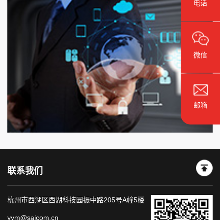
电话
术。 物联网技术体系架构分为感知层、网络层、平台
层、应用层四个层次。感知层由各种具有感知能力的设备组
成，主要用于感知和采集物理世界中发生的物理事件和数
据;网络层包括各种通信网与物联网形成的承载网络，可以
微信
将感知层采集的信息通过如2G/3G/4G网络、互联网等通信
网络上传给平台层，完成物联网感知层和平台层之间的信息
通信;平台层由服务器、存储等硬件设备以及数据库、中间
邮箱
件等第三方软件构成，完成信息处理，为应用层提供能力支
撑;应用层通过智能算法实现各类智慧应用。 物联网为
智慧安防奠定了坚实的技术基础，为智慧安防提供了城市的
感知能力，并使得这种感知更加深入、智能;通过图像、视
频、红外、磁敏等多
联系我们
杭州市西湖区西湖科技园振中路205号A幢5楼
yym@saicom.cn