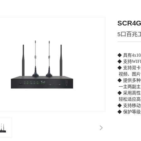
SCR4G
5口百兆
◆ 具有4x10
◆ 支持WIF
◆ 支持双卡
视频、图片
◆ 提供多
一主两副主
◆ 采用高性
轻松适应高
◆ 支持移
◆ 保护等级