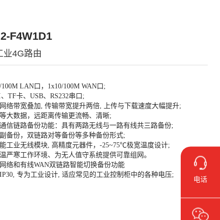
2-F4W1D1
工业4G路由
/100M LAN口，1x10/100M WAN口;
I、TF卡、USB、RS232串口;
网络带宽叠加, 传输带宽提升两倍, 上传与下载速度大幅提升;
等大数据，远距离传输更流畅、清晰;
种通信链路备份功能：具有两路无线与一路有线共三路备份;
副备份，双链路对等备份等多种备份形式;
能工业无线模块, 高精度元器件，-25~75℃极宽温度设计;
温严寒工作环境、为无人值守系统提供可靠组网。
动网络和有线WAN双链路智能切换备份功能
IP30, 专为工业设计, 适应常见的工业控制柜中的各种电压;
电话